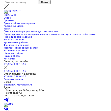
СК
ГАРАНТ
О нас
Проекты
Дома из блоков и кирпича
Каркасные дома
Услуги
Помощь в выборе участка под строительство
Гарантированная помощь в получении ипотеки на строительство - бесплатно
Проектирование домов
Бурение скважин
Кровельные работы
Фундамент для дома
Монтаж инженерных систем
Установка септиков
Наши партнёры
Наши работы
Контакты
Пишите, мы онлайн
+7 (904) 090-16-16
+7 (904) 090-16-16
Отдел продаж г. Белгород
+7 (919) 226-04-27
Заказать звонок
E-mail
skgarant777@yandex.ru
Адрес
г. Белгород, ул. 5 Августа, д. 33А
Режим работы
Пн. – Пт.: с 9:00 до 18:00